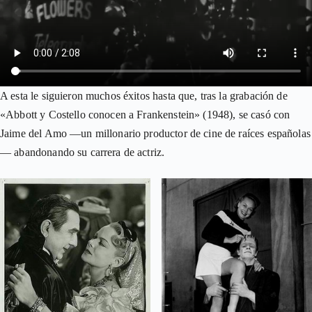
A esta le siguieron muchos éxitos hasta que, tras la grabación de
«Abbott y Costello conocen a Frankenstein» (1948), se casó con
Jaime del Amo —un millonario productor de cine de raíces españolas
— abandonando su carrera de actriz.