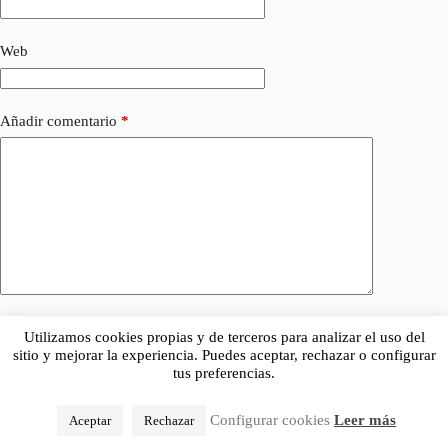
Web
Añadir comentario
*
Utilizamos cookies propias y de terceros para analizar el uso del
Publicar el comentario
sitio y mejorar la experiencia. Puedes aceptar, rechazar o configurar
tus preferencias.
Configurar cookies
Leer más
Aceptar
Rechazar
Copyright © 2026 - Tema para WordPress de
CreativeThemes