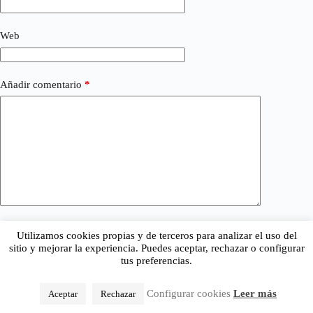
Web
Añadir comentario
*
Utilizamos cookies propias y de terceros para analizar el uso del
Publicar el comentario
sitio y mejorar la experiencia. Puedes aceptar, rechazar o configurar
tus preferencias.
Configurar cookies
Leer más
Aceptar
Rechazar
Copyright © 2026 - Tema para WordPress de
CreativeThemes