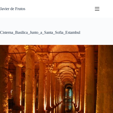
Saltar
al
Javier de Frutos
contenido
Cisterna_Basilica_Junto_a_Santa_Sofia_Estambul