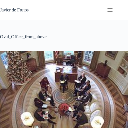
Saltar
al
Javier de Frutos
contenido
Oval_Office_from_above